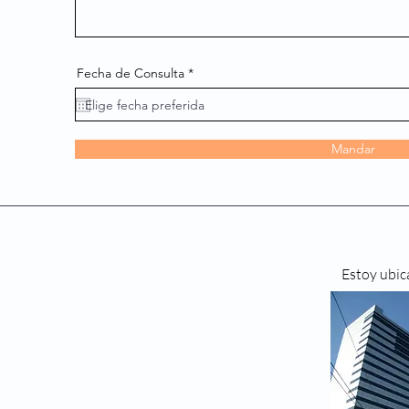
r
Fecha de Consulta
*
e
q
u
i
r
e
Mandar
d
Estoy ubic