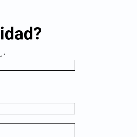
lidad?
do