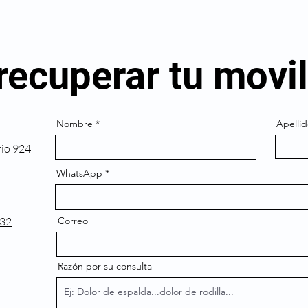
recuperar tu movi
Nombre
Apelli
rio 924
WhatsApp
32‬
Correo
Razón por su consulta