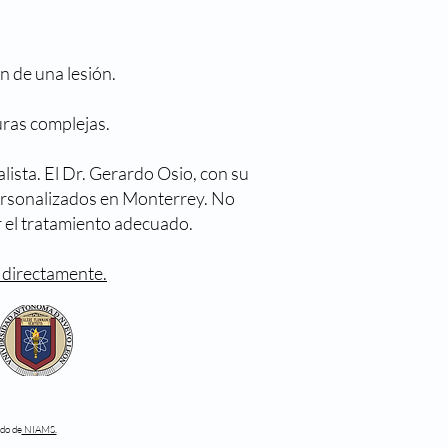
n de una lesión.
uras complejas.
alista. El Dr. Gerardo Osio, con su
personalizados en Monterrey. No
er el tratamiento adecuado.
 directamente.
ado de
NIAMS.