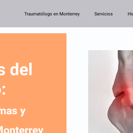
Traumatólogo en Monterrey
Servicios
Hi
s del
:
mas y
Monterrey