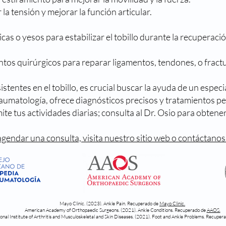
la tensión y mejorar la función articular.
cas o yesos para estabilizar el tobillo durante la recuperació
tos quirúrgicos para reparar ligamentos, tendones, o fract
stentes en el tobillo, es crucial buscar la ayuda de un especi
raumatología, ofrece diagnósticos precisos y tratamientos 
imite tus actividades diarias; consulta al Dr. Osio para obten
gendar una consulta, visita nuestro sitio web o contáctanos
Mayo Clinic. (2023). Ankle Pain. Recuperado de
Mayo Clinic.
American Academy of Orthopaedic Surgeons. (2021). Ankle Conditions. Recuperado de
AAOS.
onal Institute of Arthritis and Musculoskeletal and Skin Diseases. (2021). Foot and Ankle Problems. Recuper