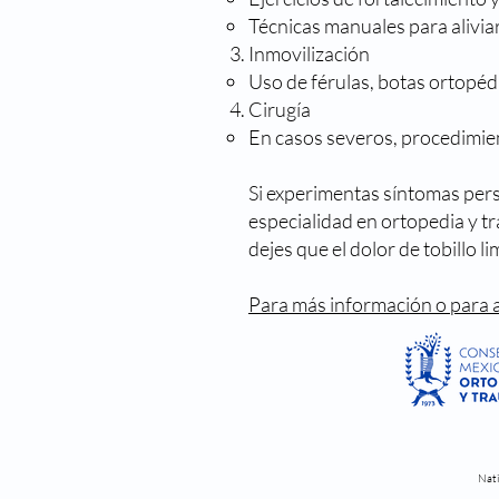
Técnicas manuales para aliviar 
Inmovilización
Uso de férulas, botas ortopédi
Cirugía
En casos severos, procedimien
Si experimentas síntomas persi
especialidad en ortopedia y t
dejes que el dolor de tobillo l
Para más información o para a
Nati