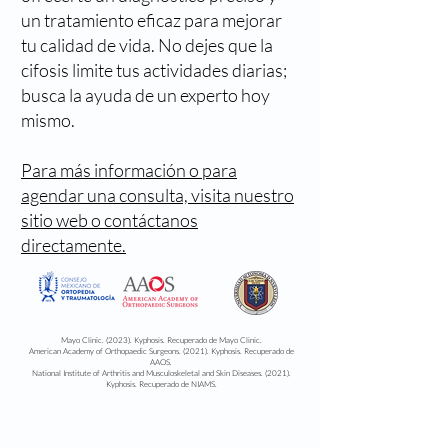
un tratamiento eficaz para mejorar
tu calidad de vida. No dejes que la
cifosis limite tus actividades diarias;
busca la ayuda de un experto hoy
mismo.
Para más información o para
agendar una consulta, visita nuestro
sitio web o contáctanos
directamente.
Mayo Clinic. (2023). Kyphosis. Recuperado de Mayo Clinic.
American Academy of Orthopaedic Surgeons. (2021). Kyphosis. Recuperado de
AAOS.
National Institute of Arthritis and Musculoskeletal and Skin Diseases. (2021).
Kyphosis. Recuperado de NIAMS.