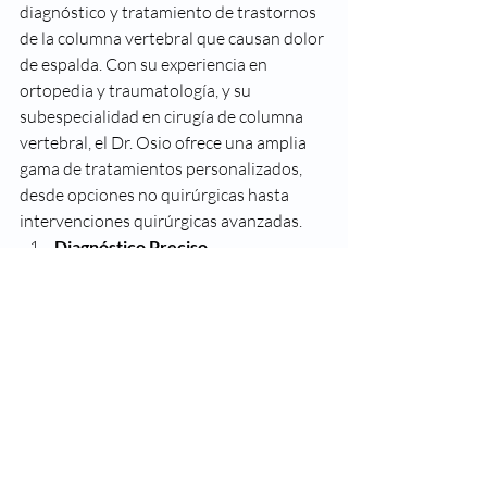
diagnóstico y tratamiento de trastornos 
de la columna vertebral que causan dolor 
de espalda. Con su experiencia en 
ortopedia y traumatología, y su 
subespecialidad en cirugía de columna 
vertebral, el Dr. Osio ofrece una amplia 
gama de tratamientos personalizados, 
desde opciones no quirúrgicas hasta 
intervenciones quirúrgicas avanzadas.
Diagnóstico Preciso
Utilizando herramientas avanzadas 
como resonancias magnéticas (MRI) 
y tomografías computarizadas (CT), 
el Dr. Osio puede identificar la causa 
exacta de tu dolor de espalda y 
diseñar un plan de tratamiento 
adecuado.
Tratamientos Personalizados
Dependiendo del diagnóstico, se 