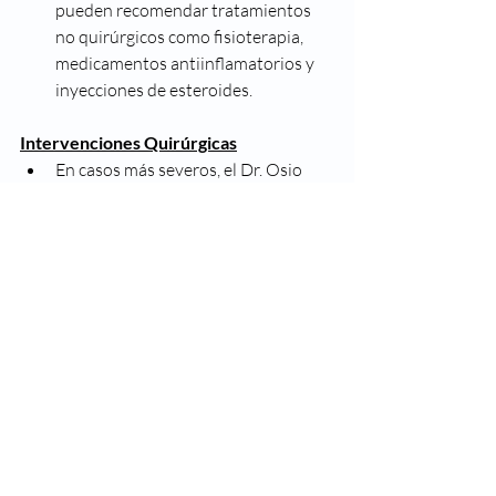
pueden recomendar tratamientos 
no quirúrgicos como fisioterapia, 
medicamentos antiinflamatorios y 
inyecciones de esteroides.
Intervenciones Quirúrgicas
En casos más severos, el Dr. Osio 
está capacitado para realizar 
procedimientos quirúrgicos 
avanzados para aliviar el dolor y 
restaurar la funcionalidad.
Conclusión
El dolor de espalda puede ser aliviado 
con varios remedios caseros y ejercicios. 
Sin embargo, si el dolor persiste, es 
importante buscar la ayuda de un 
especialista. 
El Dr. Gerardo Osio en 
Monterrey
 ofrece soluciones efectivas 