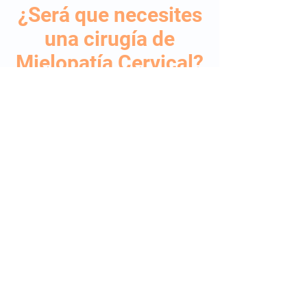
¿Será que necesites
una cirugía de
Mielopatía Cervical?
Agenda una consulta para
determinar si es lo mejor para tí.
Nombre
Apellido
WhatsApp